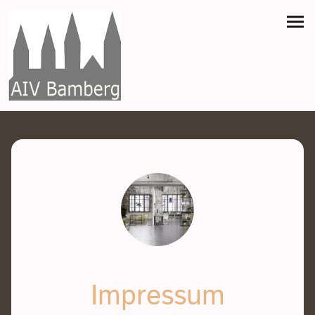
Impressum